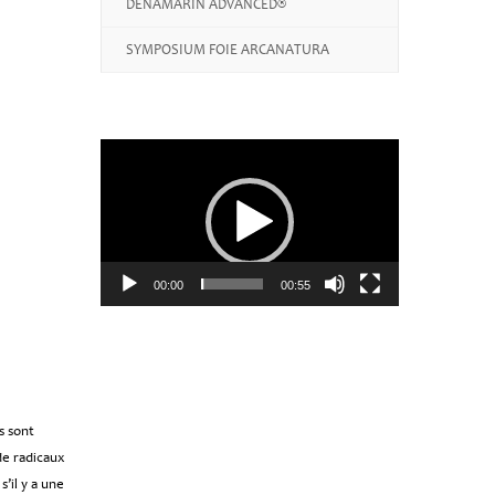
DENAMARIN ADVANCED®
SYMPOSIUM FOIE ARCANATURA
Lecteur
vidéo
00:00
00:55
s sont
de radicaux
s’il y a une