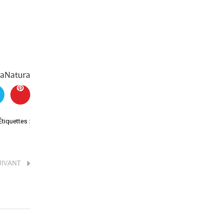
rcaNatura
Étiquettes :
UIVANT