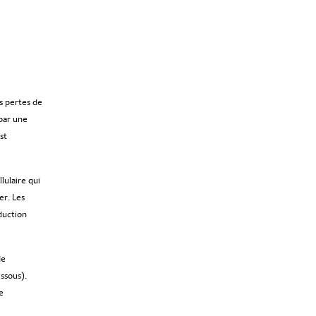
s pertes de
 par une
st
lulaire qui
er. Les
duction
de
essous).
e