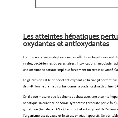
Les atteintes hépatiques pertu
oxydantes et antioxydantes
Comme nous l’avons déjà évoqué, les affections hépatiques ont des é
virales, bactériennes ou parasitaires ; intoxications ; néoplasie ;
une atteinte hépatique implique forcément un stress oxydatif. C
Le glutathion est le principal antioxydant cellulaire (il permet pa
de méthionine : la méthionine donne la S-adénosylméthionine (SA
Or, il a été mesuré que les chiens et chats avec une atteinte hépat
hépatique, la quantité de SAMe synthétase (produite par le foie
glutathion (issu de la SAMe). Le principal antioxydant de l’animal 
l’organisme est dépassé et le stress oxydatif apparaît. Un véritable