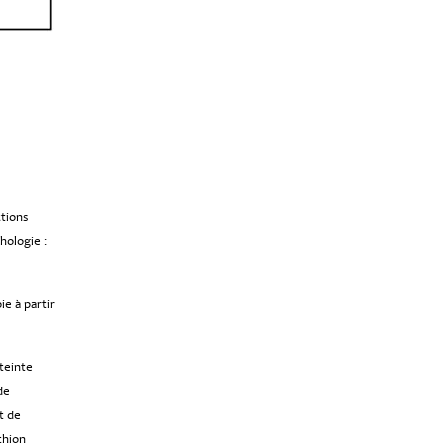
ctions
hologie :
ie à partir
tteinte
de
t de
thion