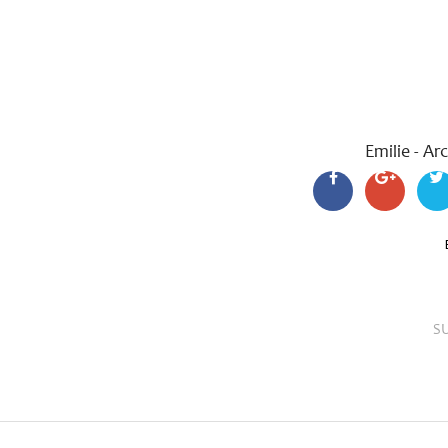
Emilie - A
S