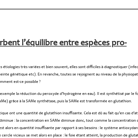
rbent l’équilibre entre espèces pro-
tiologies très variées et bien souvent, elles sont difficiles à diagnostiquer (infe
 atteinte génétique etc). En revanche, toutes se rejoignent au niveau de la physiopat
omment est-ce possible ?
r exemple la réduction du peroxyde d’hydrogène en eau). Il est synthétisé par le fo
Me) grâce à la SAMe synthétase, puis la SAMe est transformée en glutathion.
ique ont une quantité de glutathion insuffisante. Cela est dû au fait qu’en cas d’a
) diminue : la concentration en SAMe diminue donc, tout comme la concentration 
est alors en quantité insuffisante par rapport à ses besoins : le système antioxydan
 cercle vicieux se met alors en place : le foie étant atteint, la production de gluta