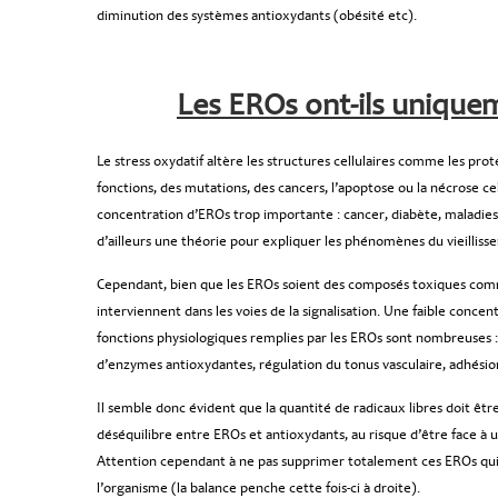
diminution des systèmes antioxydants (obésité etc).
Les EROs ont-ils uniquem
Le stress oxydatif altère les structures cellulaires comme les pr
fonctions, des mutations, des cancers, l’apoptose ou la nécrose cel
concentration d’EROs trop importante : cancer, diabète, maladies
d’ailleurs une théorie pour expliquer les phénomènes du vieilliss
Cependant, bien que les EROs soient des composés toxiques comme 
interviennent dans les voies de la signalisation. Une faible conc
fonctions physiologiques remplies par les EROs sont nombreuses :
d’enzymes antioxydantes, régulation du tonus vasculaire, adhési
Il semble donc évident que la quantité de radicaux libres doit êt
déséquilibre entre EROs et antioxydants, au risque d’être face à un
Attention cependant à ne pas supprimer totalement ces EROs qui
l’organisme (la balance penche cette fois-ci à droite).