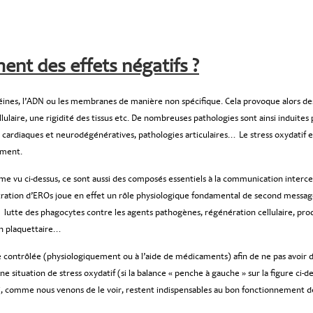
ent des effets négatifs ?
otéines, l’ADN ou les membranes de manière non spécifique. Cela provoque alors de
lulaire, une rigidité des tissus etc. De nombreuses pathologies sont ainsi induites
 cardiaques et neurodégénératives, pathologies articulaires… Le stress oxydatif e
ement.
vu ci-dessus, ce sont aussi des composés essentiels à la communication intercel
entration d’EROs joue en effet un rôle physiologique fondamental de second messag
 lutte des phagocytes contre les agents pathogènes, régénération cellulaire, pro
on plaquettaire…
re contrôlée (physiologiquement ou à l’aide de médicaments) afin de ne pas avoir 
e situation de stress oxydatif (si la balance « penche à gauche » sur la figure ci-d
, comme nous venons de le voir, restent indispensables au bon fonctionnement d