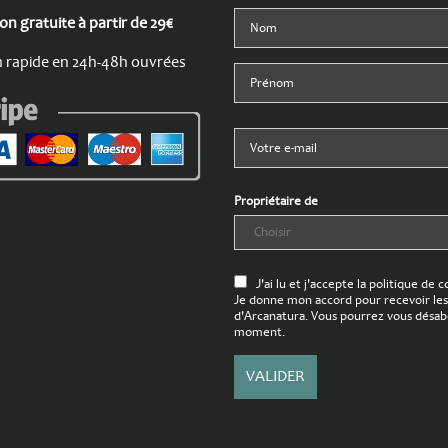
son gratuite à partir de 29€
n rapide en 24h-48h ouvrées
Propriétaire de
J'ai lu et j'accepte la politique de c
Je donne mon accord pour recevoir les
d'Arcanatura. Vous pourrez vous désab
moment.