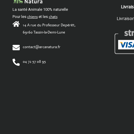
Livrai
La santé Animale 100% naturelle
Pour les
chiens
et les
chats
Livraiso
14 A rue du Professeur Depérêt,
69160 Tassin-la-Demi-Lune
contact@arcanatura.fr
04 72 57 08 95