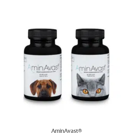
customer
ratings
AminAvast®