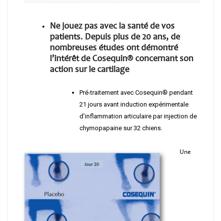
Ne jouez pas avec la sant
é
de vos
patients. Depuis plus de 20 ans, de
nombreuses
é
tudes ont d
é
montr
é
l’int
é
r
ê
t de Cosequin
®
concernant son
action sur le cartilage
Pré-traitement avec Cosequin® pendant
21 jours avant induction expérimentale
d’inflammation articulaire par injection de
chymopapaine sur 32 chiens.
Une