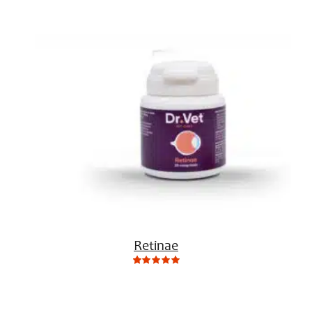
customer
ratings
Retinae
0
Not
rating
yet!
based
on