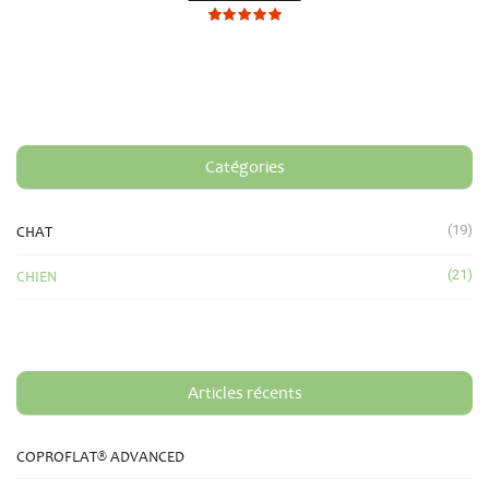
0
Not
rating
yet!
based
on
customer
ratings
Catégories
(19)
CHAT
(21)
CHIEN
Articles récents
COPROFLAT® ADVANCED