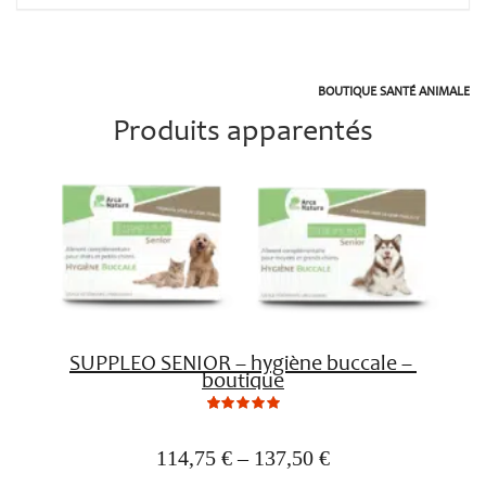
BOUTIQUE SANTÉ ANIMALE
Produits apparentés
SUPPLEO SENIOR – hygiène buccale – 
boutique
0
Not
rating
yet!
114,75
€
–
137,50
€
based
on