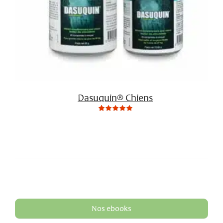
Dasuquin® Chiens
0
Not
rating
yet!
based
on
customer
ratings
Nos ebooks