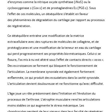
d’enzymes comme la nitrique oxyde synthétase (iNoS) ou la
cyclooxygenase 2 (Cox-2) et de prostaglandines E2 (PGE-2). Sous
l’effet de ces molécules, un déséquilibre s’établit en faveur
des phénomènes de dégradation du cartilage par rapport au processus
de régénération.
Ce déséquilibre entraîne une modification de la matrice
extracellulaire avec des ruptures de molécules de collagène, et de
protéoglycanes et une modification de la teneur en eau du cartilage
qui perd progressivement ses propriétés bio-mécaniques. Celui-ci se
fissure, l’os mis à nu est altéré sous l’effet de contacts directs « os-os ».
Des excroissances se forment qui bloquent le fonctionnement de
l’articulation. La membrane synoviale est également fortement
enflammée, ce qui produit des exsudations dans la cavité synoviale.
L’articulation devient douloureuse et ne fonctionne qu’avec difficulté.
L’âge joue un rôle prédominant dans l’initiation et l’évolution du
processus de l’arthrose. L‘atrophie musculaire rend les articulations
moins stables ce qui augmente le stress mécanique. Les
chondrocytes perdent de leur vigueur dans leur faculté de régénérer