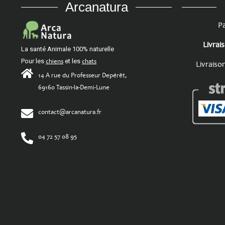
Arcanatura
Pa
Livrai
La santé Animale 100% naturelle
Pour les
chiens
et les
chats
Livraiso
14 A rue du Professeur Depérêt,
69160 Tassin-la-Demi-Lune
contact@arcanatura.fr
04 72 57 08 95