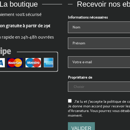
La boutique
Recevoir nos e
iement 100% sécurisé
Informations nécessaires
son gratuite à partir de 29€
n rapide en 24h-48h ouvrées
Propriétaire de
J'ai lu et j'accepte la politique de c
Je donne mon accord pour recevoir les
d'Arcanatura. Vous pourrez vous désab
moment.