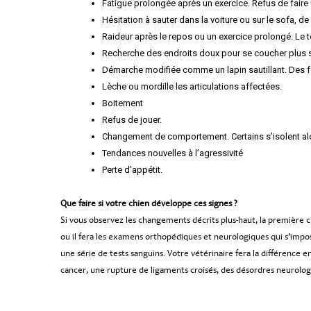
Fatigue prolongée après un exercice. Refus de faire 
Hésitation à sauter dans la voiture ou sur le sofa, d
Raideur après le repos ou un exercice prolongé. Le
Recherche des endroits doux pour se coucher plus 
Démarche modifiée comme un lapin sautillant. Des 
Lèche ou mordille les articulations affectées.
Boitement
Refus de jouer.
Changement de comportement. Certains s’isolent alor
Tendances nouvelles à l’agressivité
Perte d’appétit.
Que faire si votre chien développe ces signes ?
Si vous observez les changements décrits plus-haut, la première ch
ou il fera les examens orthopédiques et neurologiques qui s’impo
une série de tests sanguins. Votre vétérinaire fera la différence
cancer, une rupture de ligaments croisés, des désordres neurolo