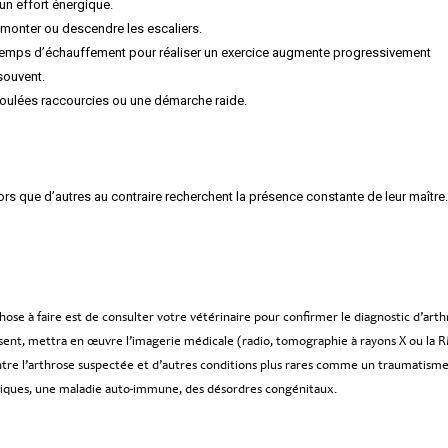
un effort énergique.
e monter ou descendre les escaliers.
 temps d’échauffement pour réaliser un exercice augmente progressivement
souvent.
foulées raccourcies ou une démarche raide.
s que d’autres au contraire recherchent la présence constante de leur maître.
ose à faire est de consulter votre vétérinaire pour confirmer le diagnostic d’arthr
sent, mettra en œuvre l’imagerie médicale (radio, tomographie à rayons X ou la R
 entre l’arthrose suspectée et d’autres conditions plus rares comme un traumatisme
giques, une maladie auto-immune, des désordres congénitaux.