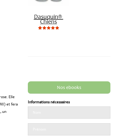
Dasuquin® 
Chiens
0
Not
rating
yet!
based
on
customer
ratings
Nos ebooks
ose. Elle
Informations nécessaires
MI) et fera
, un