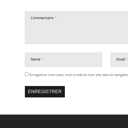
Commentaire
*
Name
*
Email
*
Enregistrer mon nom, mon e-mail et mon site dans le naviga