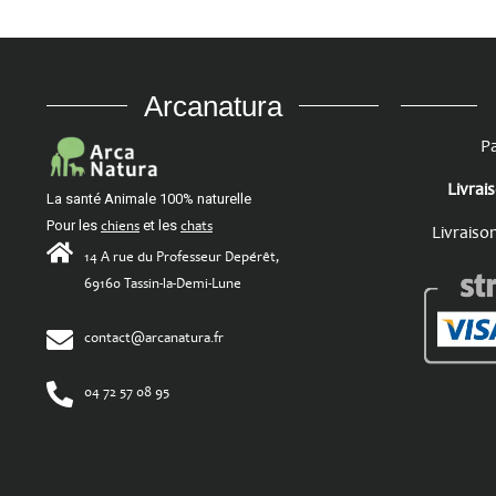
Arcanatura
Pa
Livrai
La santé Animale 100% naturelle
Pour les
chiens
et les
chats
Livraiso
14 A rue du Professeur Depérêt,
69160 Tassin-la-Demi-Lune
contact@arcanatura.fr
04 72 57 08 95