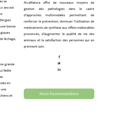
es se
ArcaNatura offre de nouveaux moyens de
21 ans est
gestion des pathologies dans le cadre
ns
d’approches multimodales permettant de
llergies
renforcer la prévention, diminuer l’utilisation de
 une bonne
médicaments de synthèse aux effets indésirables
rgiques
prononcés, d’augmenter la qualité de vie des
de léchage,
animaux et la satisfaction des personnes qui en
prennent soin.
Une grande
s faible
se
lisée en
é une
Nous Recommandons
chiens et