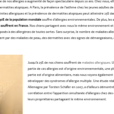
e de nos allergies a augmenté de façon spectaculaire depuis 20 ans. Chez nous, ell
rmatites atopiques. A Paris, la prévalence de l’asthme chez les jeunes adultes de 
hinites allergiques et la prévalence de dermatites atopiques peut atteindre 25% da
30% de la population mondiale
souffre d’allergies environnementales. De plus, les a
 souffrent en France.
Nos chiens partagent avec nous le même environnement et
xposés à des allergènes de toutes sortes. Sans surprise, le nombre de maladies alle
ent par des maladies de peau, des dermatites avec des signes de démangeaisons, 
Jusqu’à 25% de nos chiens souffrent de
maladies allergiques
. 
partie de ces allergies est d’origine environnementale, une plu
partie est d’origine alimentaire, mais nous voyons également 
développer des syndromes d’allergie multiple. Une étude réa
Allemagne par Torsten Schäfer en 2007, a d’ailleurs démontr
corrélation entre l’apparition simultanée d’allergies chez des 
leurs propriétaires partageant le même environnement.