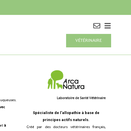
VÉTÉRINAIRE
Laboratoire de Santé Vétérinaire
muqueuses.
vec
Spécialiste de l’allopathie à base de
principes actifs naturels.
 et
à
Créé par des docteurs vétérinaires français,