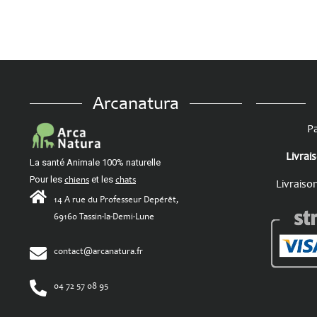
Arcanatura
Pa
Livrai
La santé Animale 100% naturelle
Pour les
chiens
et les
chats
Livraiso
14 A rue du Professeur Depérêt,
69160 Tassin-la-Demi-Lune
contact@arcanatura.fr
04 72 57 08 95